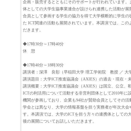
企画・販売するとともにそのサポートが行われています。
体としての大学生協事業連合が設けられ連携した活動が展
合員として参画する学生の協力を得て大学横断的に学生の
た ICT関連の活動も展開されています。本講演では、こ
だきます。
◆17時30分～17時40分
休 憩
◆17時40分～18時30分
講演者：深澤 良彰（早稲田大学 理工学術院 教授 ／ 大
講演題目：大学ICT推進協議会（AXIES）の過去・現在・
講演概要：大学ICT推進協議会（AXIES）は国立、公立
ICTの利活用について活動する非営利団体として2010年に
機関が参画しており、企業も94社が賛助会員としてその活
学会とは異なり、大学の情報基盤を担う実務者が年次大会
す。本講演では、大学のICTを担う方々の連携体としての大
後の展開についてお話しいただきます。