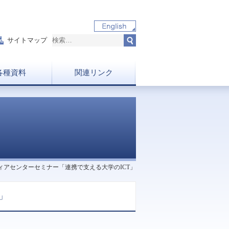
サイトマップ
各種資料
関連リンク
ンター刊行物
規程・内規
委員会
ィアセンターセミナー「連携で支える大学のICT」
」