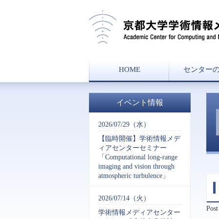
HOME
センター
センター長
ミッショ
組織図
沿革
イベント情報
2026/07/29（水）
【臨時開催】学術情報メデ
ィアセンターセミナー
「Computational long-range
imaging and vision through
atmospheric turbulence」
2026/07/14（火）
Post
学術情報メディアセンター