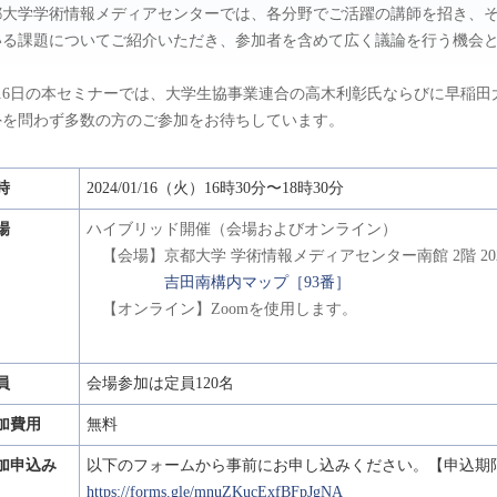
都大学学術情報メディアセンターでは、各分野でご活躍の講師を招き、
いる課題についてご紹介いただき、参加者を含めて広く議論を行う機会
月16日の本セミナーでは、大学生協事業連合の高木利彰氏ならびに早稲
外を問わず多数の方のご参加をお待ちしています。
時
2024/01/16（火）16時30分〜18時30分
場
ハイブリッド開催（会場およびオンライン）
【会場】京都大学 学術情報メディアセンター南館 2階 2
吉田南構内マップ［93番］
【オンライン】Zoomを使用します。
員
会場参加は定員120名
加費用
無料
加申込み
以下のフォームから事前にお申し込みください。【申込期限：
https://forms.gle/mnuZKucExfBFpJgNA