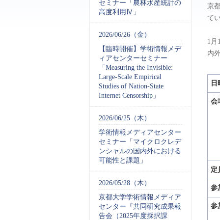
セミナー「農林水産統計の
京
高度利用Ⅳ」
て
2026/06/26（金）
1
【臨時開催】学術情報メデ
内
ィアセンターセミナー
「Measuring the Invisible:
Large-Scale Empirical
日
Studies of Nation-State
Internet Censorship」
会
2026/06/25（木）
学術情報メディアセンター
セミナー「マイクロクレデ
ンシャルの国内外における
可能性と課題」
定
2026/05/28（木）
参
京都大学学術情報メディア
参
センター『共同研究成果報
告会（2025年度採択課