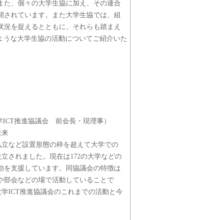
また、個々の大学生協に加え、その連合
開されています。また大学生協では、組
状況を捉えるとともに、それらも踏まえ
のような大学生協の活動についてご紹介いた
学ICT推進協議会 前会長・現理事）
未来
、私立など設置形態の枠を超えて大学での
設立されました。現在は172の大学などの
動を支援しています。同協議会の特徴は
や部会などの場で活動していることで
学ICT推進協議会のこれまでの活動と今