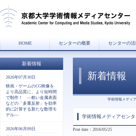
HOME
センターの概要
センターの活
センター長挨拶
ミッション
組織図
沿革
協力講座・学部兼
研究分野一覧
講義一覧
新着情報
新着情報
2026年07月30日
映画・ゲームのCG映像を
より高品質に、より短時間
で制作！ ―粗い金属表面
学術情報メディ
などの「多重反射」を効率
的に計算する新たな数理モ
デル―
学術情報メディアセンタ
2026年06月09日
Post date：2016/05/25