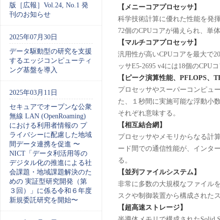
版［広報］Vol.24, No.1 発
【メニーコアプロセッサ】
刊のお知らせ
科学技術計算に優れた性能を発揮
72個のCPUコアが備えられ、単
2025年07月30日
【マルチコアプロセッサ】
データ駆動型の研究を支援
汎用性が高いCPUコアを最大で2
するエッジコンピューティ
ッサE5-2695 v4には18個の
ング基盤を導入
【ピーク演算性能、
PFLOPS
、
T
プロセッサやスーパーコンピュ
2025年03月11日
た、１秒間に実施可能な浮動小数点
セキュアでオープンな公衆
それぞれ意味する。
無線 LAN (OpenRoaming)
【相互結合網】
における利用者情報の プ
ライバシーに配慮した地域
プロセッサやメモリからなる計
間データ連携を促進 〜
ード間での通信性能が、インタ
NICT「データ利活用等の
る。
デジタル化の推進による社
会課題・地域課題解決のた
【並列ファイルシステム】
めの 実証型研究開発（第
非常に多数の大規模なファイル
３回）」に係る令和６年度
スクや制御装置から構成された
新規委託研究を開始〜
【超高速ストレージ】
半導体メモリで構成されたSolid 