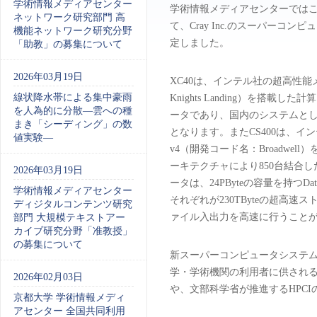
学術情報メディアセンター
学術情報メディアセンターではこ
ネットワーク研究部門 高
て、Cray Inc.のスーパーコンピュー
機能ネットワーク研究分野
定しました。
「助教」の募集について
2026年03月19日
XC40は、インテル社の超高性
線状降水帯による集中豪雨
Knights Landing）を搭載し
を人為的に分散―雲への種
ータであり、国内のシステムとして
まき「シーディング」の数
となります。またCS400は、
値実験―
v4（開発コード名：Broadw
ーキテクチャにより850台結合し
2026年03月19日
ータは、24PByteの容量を持つData
学術情報メディアセンター
それぞれが230TByteの超高速ストレージ
ディジタルコンテンツ研究
ァイル入出力を高速に行うこと
部門 大規模テキストアー
カイブ研究分野「准教授」
の募集について
新スーパーコンピュータシステ
学・学術機関の利用者に供される
2026年02月03日
や、文部科学省が推進するHPC
京都大学 学術情報メディ
アセンター 全国共同利用