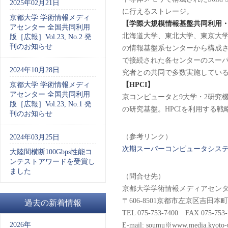
2025年02月21日
に行えるストレージ。
京都大学 学術情報メディ
【学際大規模情報基盤共同利用
アセンター 全国共同利用
北海道大学、東北大学、東京大
版［広報］Vol.23, No.2 発
刊のお知らせ
の情報基盤系センターから構成
で接続された各センターのスー
2024年10月28日
究者との共同で多数実施してい
京都大学 学術情報メディ
【
HPCI
】
アセンター 全国共同利用
京コンピュータと9大学・2研究
版［広報］Vol.23, No.1 発
の研究基盤。HPCIを利用する
刊のお知らせ
（参考リンク）
2024年03月25日
次期スーパーコンピュータシステム 
大陸間横断100Gbps性能コ
ンテストアワードを受賞し
ました
（問合せ先）
京都大学学術情報メディアセン
〒606-8501京都市左京区吉田本町
過去の新着情報
TEL 075-753-7400 FAX 075-7
2026年
E-mail: soumu※www.media.kyoto-u