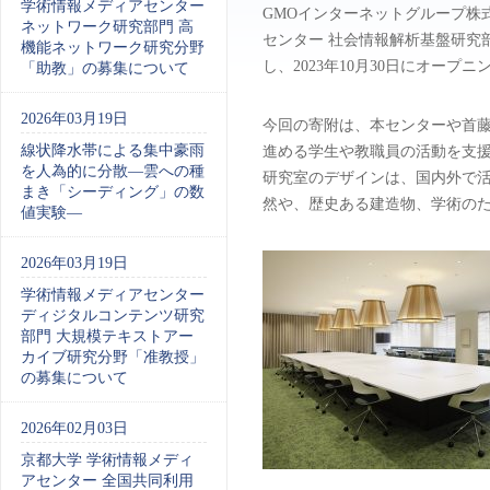
学術情報メディアセンター
GMOインターネットグループ株
ネットワーク研究部門 高
センター 社会情報解析基盤研究
機能ネットワーク研究分野
し、2023年10月30日にオー
「助教」の募集について
2026年03月19日
今回の寄附は、本センターや首
線状降水帯による集中豪雨
進める学生や教職員の活動を支
を人為的に分散―雲への種
研究室のデザインは、国内外で
まき「シーディング」の数
然や、歴史ある建造物、学術の
値実験―
2026年03月19日
学術情報メディアセンター
ディジタルコンテンツ研究
部門 大規模テキストアー
カイブ研究分野「准教授」
の募集について
2026年02月03日
京都大学 学術情報メディ
アセンター 全国共同利用