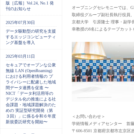
©Daisuke 
版［広報］Vol.24, No.1 発
オープニングセレモニーでは、G
刊のお知らせ
取締役グループ副社長執行役員、
京都大学 引原隆士 理事・副学
2025年07月30日
幸教授の8名によるテープカット
データ駆動型の研究を支援
するエッジコンピューティ
ング基盤を導入
2025年03月11日
セキュアでオープンな公衆
無線 LAN (OpenRoaming)
における利用者情報の プ
ライバシーに配慮した地域
間データ連携を促進 〜
NICT「データ利活用等の
デジタル化の推進による社
会課題・地域課題解決のた
めの 実証型研究開発（第
３回）」に係る令和６年度
＜お問い合わせ＞
新規委託研究を開始〜
学術情報メディアセンター 首藤
〒606-8501 京都府京都市