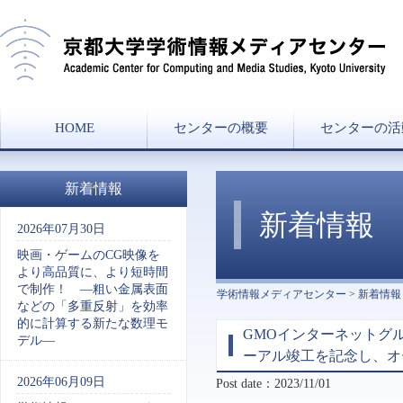
HOME
センターの概要
センターの活
センター長挨拶
ミッション
組織図
沿革
協力講座・学部兼
研究分野一覧
講義一覧
新着情報
新着情報
2026年07月30日
映画・ゲームのCG映像を
より高品質に、より短時間
で制作！ ―粗い金属表面
学術情報メディアセンター
>
新着情報
などの「多重反射」を効率
的に計算する新たな数理モ
GMOインターネットグ
デル―
ーアル竣工を記念し、オ
2026年06月09日
Post date：2023/11/01