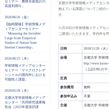
セミナー「農林水産統計の
京都大学学術情報メディアセン
高度利用Ⅳ」
抱えている課題についてご紹介
す。
2026/06/26（金）
【臨時開催】学術情報メデ
11月20日の学術情報メディア
ィアセンターセミナー
「Measuring the Invisible:
ご講演いただきます。学内外を
Large-Scale Empirical
Studies of Nation-State
Internet Censorship」
日時
2018/11/20（
会場
京都大学 学術情
2026/06/25（木）
http://www.kyoto-
学術情報メディアセンター
（上記URLのマ
セミナー「マイクロクレデ
ンシャルの国内外における
定員
可能性と課題」
参加費用
無料
2026/05/28（木）
参加申込み
不要
京都大学学術情報メディア
センター『共同研究成果報
主催
京都大学 学術
告会（2025年度採択課