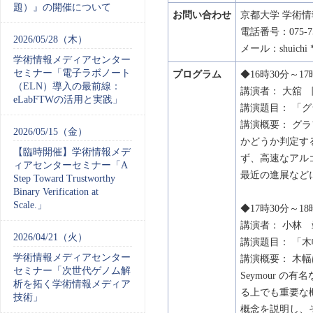
題）』の開催について
お問い合わせ
京都大学 学術
電話番号：075-75
2026/05/28（木）
メール：shuichi 
学術情報メディアセンター
セミナー「電子ラボノート
プログラム
◆16時30分～17
（ELN）導入の最前線：
講演者： 大舘
eLabFTWの活用と実践」
講演題目： 「
講演概要： グ
2026/05/15（金）
かどうか判定す
【臨時開催】学術情報メデ
ず、高速なアル
ィアセンターセミナー「A
最近の進展など
Step Toward Trustworthy
Binary Verification at
Scale.」
◆17時30分～18
講演者： 小林
2026/04/21（火）
講演題目： 「
学術情報メディアセンター
講演概要： 木幅
セミナー「次世代ゲノム解
Seymour 
析を拓く学術情報メディア
る上でも重要な
技術」
概念を説明し、