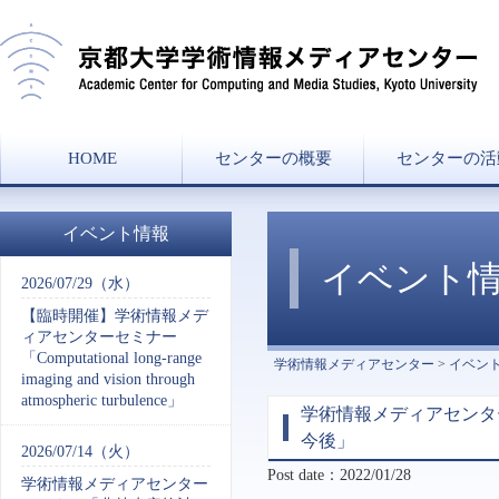
HOME
センターの概要
センターの活
センター長挨拶
ミッション
組織図
沿革
協力講座・学部兼
研究分野一覧
講義一覧
イベント情報
イベント
2026/07/29（水）
【臨時開催】学術情報メデ
ィアセンターセミナー
「Computational long-range
学術情報メディアセンター
>
イベン
imaging and vision through
atmospheric turbulence」
学術情報メディアセンタ
今後」
2026/07/14（火）
Post date：2022/01/28
学術情報メディアセンター