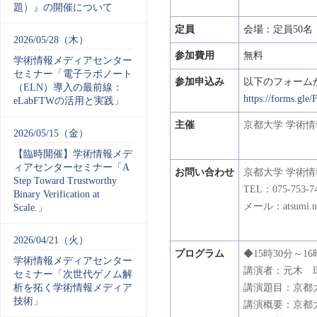
題）』の開催について
定員
会場：定員50
2026/05/28（木）
参加費用
無料
学術情報メディアセンター
セミナー「電子ラボノート
参加申込み
以下のフォーム
（ELN）導入の最前線：
https://forms.g
eLabFTWの活用と実践」
主催
京都大学 学術
2026/05/15（金）
【臨時開催】学術情報メデ
ィアセンターセミナー「A
お問い合わせ
京都大学 学術
Step Toward Trustworthy
TEL：075-753-7
Binary Verification at
メール：atsumi.n
Scale.」
2026/04/21（火）
プログラム
◆15時30分～16
学術情報メディアセンター
講演者：元木 
セミナー「次世代ゲノム解
析を拓く学術情報メディア
講演題目：京都
技術」
講演概要：京都