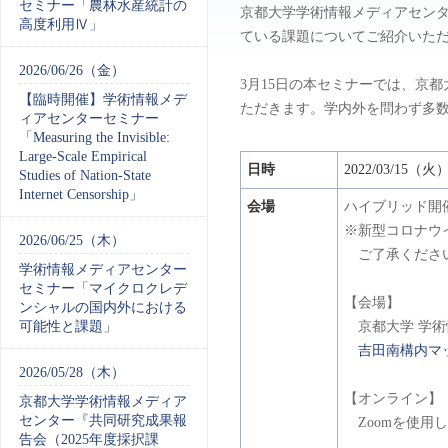
セミナー「農林水産統計の
京都大学学術情報メディアセン
高度利用Ⅳ」
ている課題についてご紹介いた
2026/06/26（金）
3月15日の本セミナーでは、京
【臨時開催】学術情報メデ
ただきます。学内外を問わず多
ィアセンターセミナー
「Measuring the Invisible:
Large-Scale Empirical
日時
2022/03/15（
Studies of Nation-State
Internet Censorship」
会場
ハイブリッド開
※新型コロナウ
2026/06/25（木）
ご了承くださ
学術情報メディアセンター
セミナー「マイクロクレデ
【会場】
ンシャルの国内外における
可能性と課題」
京都大学 学術情
吉田南構内マ
2026/05/28（木）
【オンライン】
京都大学学術情報メディア
センター『共同研究成果報
Zoomを使用
告会（2025年度採択課