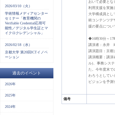
おいて必要とな
2026/03/10（火）
利用支援を実施
学術情報メディアセンター
大学構成員とし
セミナー「教育機関の
術コンテンツデ
Verifiable Credential応用可
援の要点
につい
能性／デジタル学生証とマ
イクロクレデンシャル」
◆16時30分～17
2026/02/18（水）
講演者：永井 
講演題目：京都
京都大学 第20回ICTイノベ
ーション
講演概要：講演
ル)、事務シス
た。今年度末で
過去のイベント
わろうとしてい
ビジョンを予測
2026年
2025年
備考
2024年