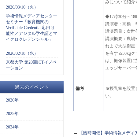
みについて紹介
2026/03/10（火）
学術情報メディアセンター
◆17時30分～18
セミナー「教育機関の
講演者：高橋 
Verifiable Credential応用可
講演題目：次世
能性／デジタル学生証とマ
講演概要：農場
イクロクレデンシャル」
れまで大型衛星
2026/02/18（水）
を有する50k
は、撮像装置に
京都大学 第20回ICTイノベ
ーション
エッジサーバー
過去のイベント
備考
※授乳室を設置し
い。
2026年
2025年
2024年
←
【臨時開催】学術情報メディ