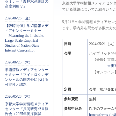
セミナー「農林水産統計の
京都大学学術情報メディアセン
高度利用Ⅳ」
ている課題についてご紹介いた
2026/06/26（金）
5月21日の学術情報メディアセ
【臨時開催】学術情報メデ
ます。学内外を問わず多数の方
ィアセンターセミナー
「Measuring the Invisible:
Large-Scale Empirical
日時
2024/05/21（
Studies of Nation-State
Internet Censorship」
会場
ハイブリッド開
【会場】京都大学
2026/06/25（木）
吉田
学術情報メディアセンター
【オンライン】
セミナー「マイクロクレデ
ンシャルの国内外における
可能性と課題」
定員
会場（現地参加）
2026/05/28（木）
参加費用
無料
京都大学学術情報メディア
参加申込み
以下のフォーム
センター『共同研究成果報
告会（2025年度採択課
https://forms.g