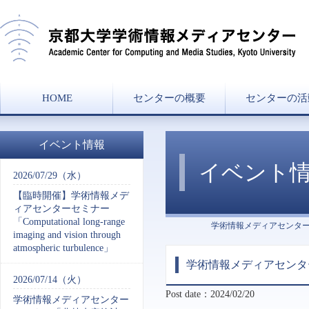
HOME
センターの概要
センターの活
センター長挨拶
ミッション
組織図
沿革
協力講座・学部兼
研究分野一覧
講義一覧
イベント情報
イベント
2026/07/29（水）
【臨時開催】学術情報メデ
ィアセンターセミナー
「Computational long-range
学術情報メディアセンタ
imaging and vision through
atmospheric turbulence」
学術情報メディアセンタ
2026/07/14（火）
Post date：2024/02/20
学術情報メディアセンター