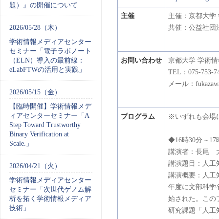
題）』の開催について
主催
主催：京都大学
2026/05/28（木）
共催：公益社団
学術情報メディアセンター
セミナー「電子ラボノート
（ELN）導入の最前線：
お問い合わせ
京都大学 学術
eLabFTWの活用と実践」
TEL：075-753-7
メール：fukazawa
2026/05/15（金）
【臨時開催】学術情報メデ
ィアセンターセミナー「A
プログラム
※いずれも会場
Step Toward Trustworthy
Binary Verification at
◆16時30分～17
Scale.」
講演者：長尾 
講演題目：人工
2026/04/21（火）
講演概要：人工
学術情報メディアセンター
年度に文部科学
セミナー「次世代ゲノム解
析を拓く学術情報メディア
始された。この
技術」
研究課題「人工知